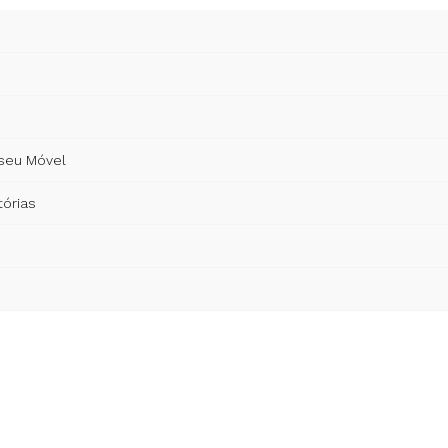
Classificado
por
mais
recente
 seu Móvel
órias