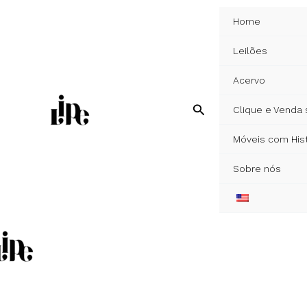
Ir
Home
para
o
Leilões
conteúdo
Acervo
Pesquisar
Clique e Venda
Móveis com Hist
Sobre nós