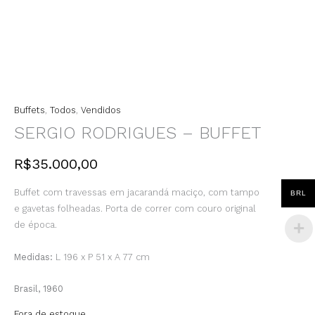
Buffets
,
Todos
,
Vendidos
SERGIO RODRIGUES – BUFFET
R$
35.000,00
Buffet com travessas em jacarandá maciço, com tampo
BRL
e gavetas folheadas. Porta de correr com couro original
de época.
Medidas:
L 196 x P 51 x A 77 cm
Brasil, 1960
Fora de estoque