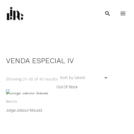
Skip
to
Pesquisar
content
VENDA ESPECIAL IV
Showing 21–30 of 43 results
Out Of Stock
Benchs
Jorge Jabour Mauad