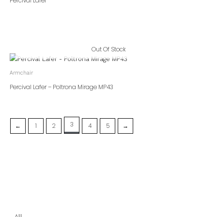
Percival Lafer
Out Of Stock
Armchair
Percival Lafer – Poltrona Mirage MP43
3
←
1
2
4
5
→
All