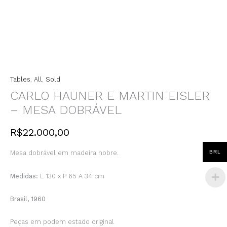
Tables
,
All
,
Sold
CARLO HAUNER E MARTIN EISLER
– MESA DOBRÁVEL
R$
22.000,00
BRL
Mesa dobrável em madeira nobre.
Medidas:
L 130 x P 65 A 34 cm
Brasil, 1960
Peças em podem estado original