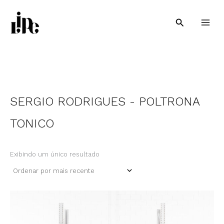
Ir
para
Pesquisar
o
conteúdo
SERGIO RODRIGUES - POLTRONA
TONICO
Exibindo um único resultado