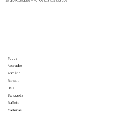
Sergio Rodrigues – Par de bancos Marcos
Todos
Aparador
Armário
Bancos
Baú
Banqueta
Buffets
Cadeiras