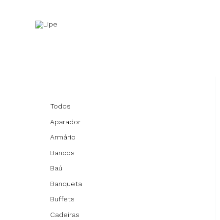
Ir
para
o
conteúdo
Todos
Aparador
Armário
Bancos
Baú
Banqueta
Buffets
Cadeiras