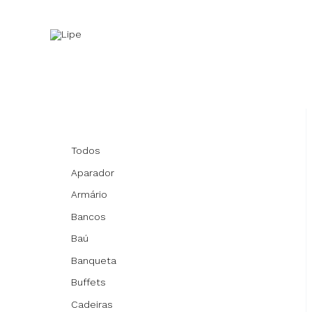
Ir
para
o
conteúdo
Todos
Aparador
Armário
Bancos
Baú
Banqueta
Buffets
Cadeiras