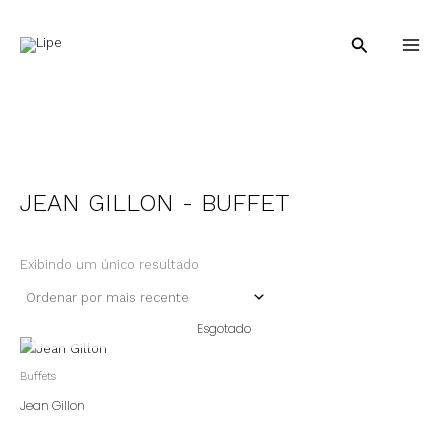
Ir
para
Pesquisar
o
conteúdo
JEAN GILLON - BUFFET
Exibindo um único resultado
Esgotado
Buffets
Jean Gillon