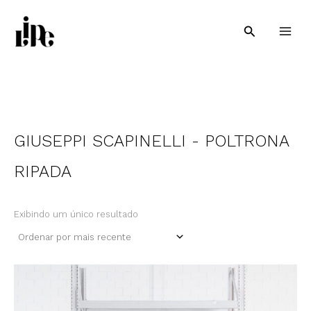
Ir
para
Pesquisar
o
conteúdo
GIUSEPPI SCAPINELLI - POLTRONA
RIPADA
Exibindo um único resultado