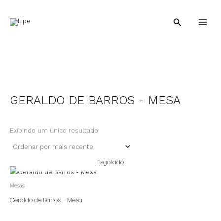
Ir
para
Pesquisar
o
conteúdo
GERALDO DE BARROS - MESA
Exibindo um único resultado
Esgotado
Mesas
Geraldo de Barros – Mesa