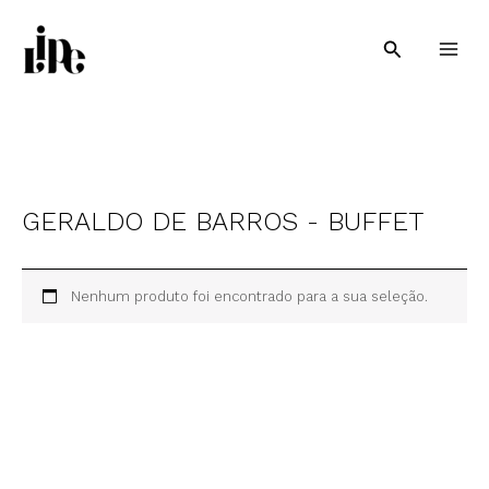
Ir
para
Pesquisar
o
conteúdo
GERALDO DE BARROS - BUFFET
Nenhum produto foi encontrado para a sua seleção.