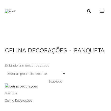
Ir
para
Pesquisar
o
conteúdo
CELINA DECORAÇÕES - BANQUETA
Exibindo um único resultado
Esgotado
Banqueta
Celina Decorações