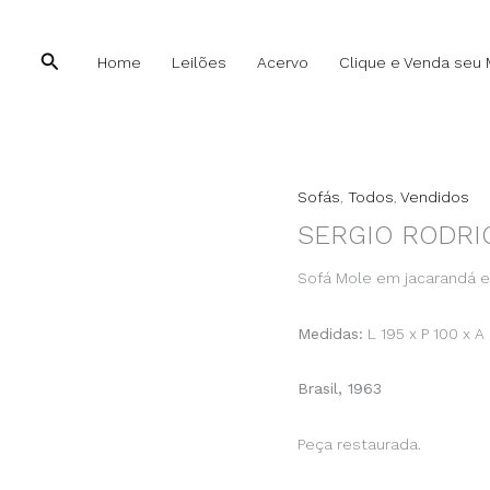
Pesquisar
Pesquisar
Home
Leilões
Acervo
Clique e Venda seu 
Sofás
,
Todos
,
Vendidos
SERGIO RODRI
Sofá Mole em jacarandá e
Medidas:
L 195 x P 100 x 
Brasil, 1963
Peça restaurada.