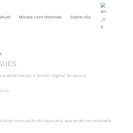
Móvel
Móveis com Histórias
Sobre nós
s
GUES
acarandá maciço e tecido original de época.
70 cm
estando renovação da tapeçaria, que pode ser realizada