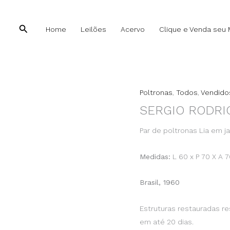
Pesquisar
Pesquisar
Home
Leilões
Acervo
Clique e Venda seu 
Poltronas
,
Todos
,
Vendido
SERGIO RODRI
Par de poltronas Lia em j
Medidas:
L 60 x P 70 X A 
Brasil, 1960
Estruturas restauradas r
em até 20 dias.