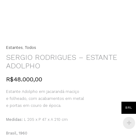
Estantes
,
Todos
SERGIO RODRIGUES – ESTANTE
ADOLPHO
R$
48.000,00
Estante Adolpho em jacarandá maciço
e folheado, com acabamentos em metal
e portas em couro de época.
BRL
Medidas:
L 205 x P 47 x A 210 cm
Brasil, 1960