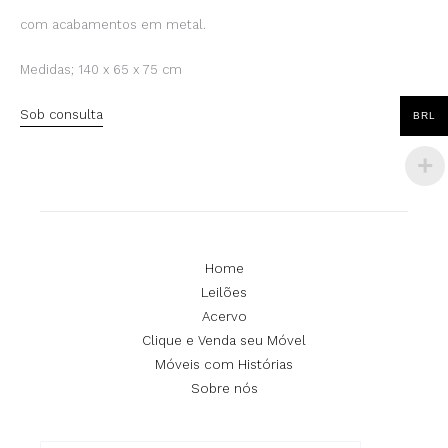
com acabamentos em metal.
Medidas; 140 x 65 x 75 cm
Sob consulta
BRL
Home
Leilões
Acervo
Clique e Venda seu Móvel
Móveis com Histórias
Sobre nós