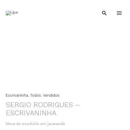
Ir
para
Pesquisar
o
conteúdo
Escrivaninha
,
Todos
,
Vendidos
SERGIO RODRIGUES –
ESCRIVANINHA
Mesa de escritório em jacarandá