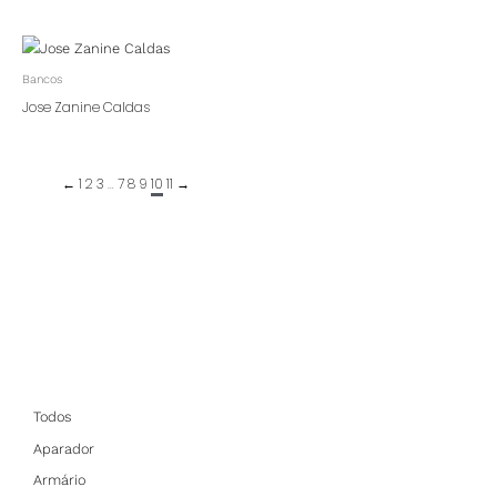
Bancos
Jose Zanine Caldas
←
1
2
3
…
7
8
9
10
11
→
Todos
Aparador
Armário