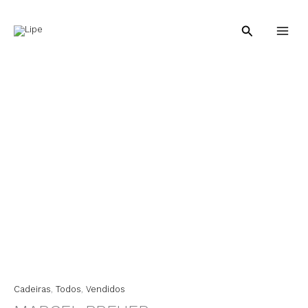
Ir
para
Pesquisar
o
conteúdo
Cadeiras
,
Todos
,
Vendidos