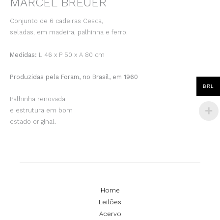
MARCEL BREUER
Conjunto de 6 cadeiras Cesca,
seladas, em madeira, palhinha e ferro.
Medidas:
L 46 x P 50 x A 80 cm
Produzidas pela Foram, no Brasil, em 1960
BRL
Palhinha renovada
e estrutura em bom
estado original.
Home
Leilões
Acervo