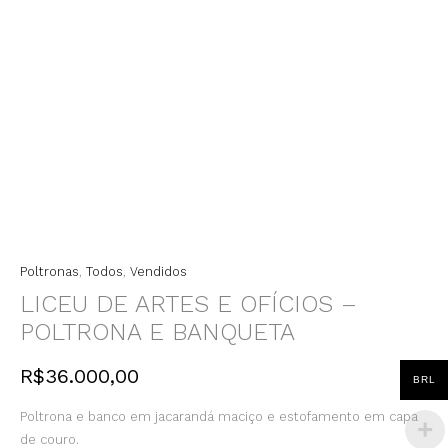
Poltronas
,
Todos
,
Vendidos
LICEU DE ARTES E OFÍCIOS –
POLTRONA E BANQUETA
R$
36.000,00
BRL
Poltrona e banco em jacarandá maciço e estofamento em capa
de couro.