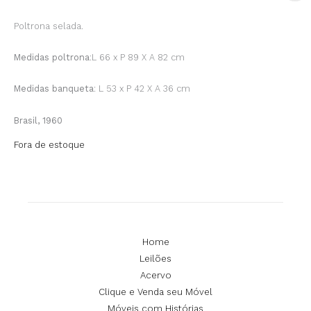
Poltrona selada.
Medidas
poltrona
:L 66 x P 89 X A 82 cm
Medidas
banqueta
: L 53 x P 42 X A 36 cm
Brasil, 1960
Fora de estoque
Home
Leilões
Acervo
Clique e Venda seu Móvel
Móveis com Histórias