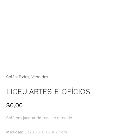
Sofás
,
Todos
,
Vendidos
LICEU ARTES E OFÍCIOS
$
0,00
Sofá em jacarandá maciço e tecido.
Medidas:
L 170 X P 80 X A 77 cm