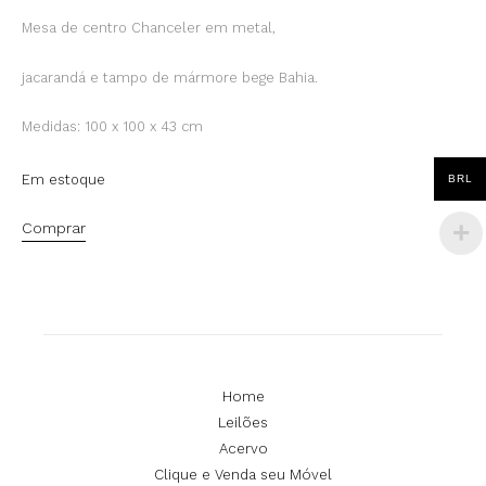
Mesa de centro Chanceler em metal,
jacarandá e tampo de mármore bege Bahia.
Medidas: 100 x 100 x 43 cm
Em estoque
BRL
Comprar
Home
Leilões
Acervo
Clique e Venda seu Móvel