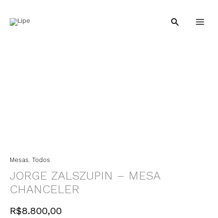
Ir
para
Pesquisar
o
conteúdo
Jorg
Zalsz
-
Mesa
Chan
quan
Mesas
,
Todos
JORGE ZALSZUPIN – MESA
CHANCELER
R$
8.800,00