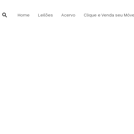
Jean
Gillon
Pesquisar
Home
Leilões
Acervo
Clique e Venda seu Móve
-
Cadeira
quantidade