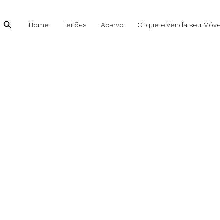
Carlo
Hauner
Pesquisar
Home
Leilões
Acervo
Clique e Venda seu Móve
e
Martin
Eilser
-
Cadeira
quantidade