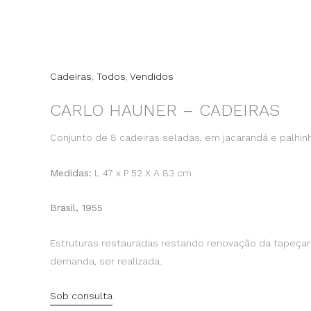
Cadeiras
,
Todos
,
Vendidos
CARLO HAUNER – CADEIRAS
Conjunto de 8 cadeiras seladas, em jacarandá e palhin
Medidas:
L 47 x P 52 X A 83 cm
Brasil, 1955
Estruturas restauradas restando renovação da tapeçar
demanda, ser realizada.
Sob consulta