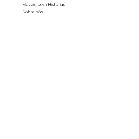
Móveis com Histórias
Sobre nós
SOLICITE INFORMAÇÕES SOBRE ESTE
Nome
*
Telefone
*
E-mail
*