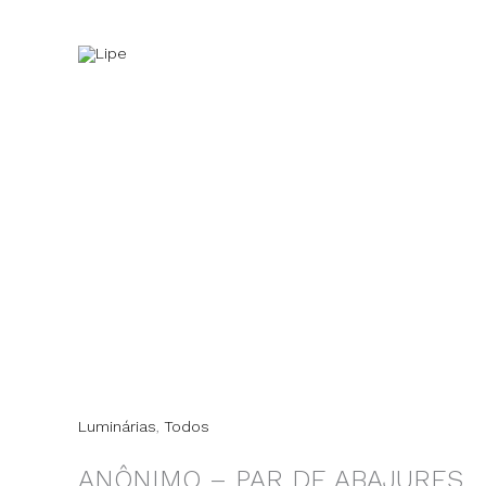
Ir
para
o
conteúdo
Luminárias
,
Todos
ANÔNIMO – PAR DE ABAJURES