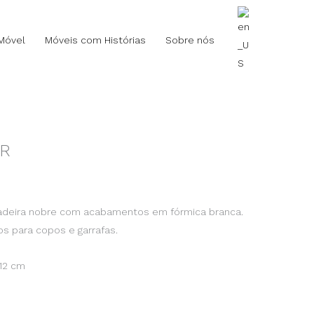
Móvel
Móveis com Histórias
Sobre nós
Anônimo
AR
-
Bar
quantidade
madeira nobre com acabamentos em fórmica branca.
 para copos e garrafas.
112 cm